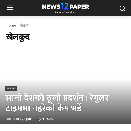
Home
खेलकुद
खेलकुद
खेलकुद
सानो देशको ठूलो प्रदर्शन : रेगुलर
टाइममा नहरेको केप भर्डे
radioudayapur
-
July 4, 2026