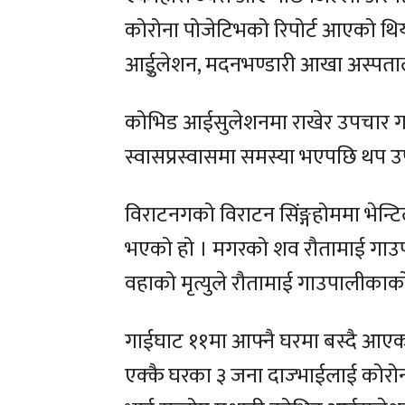
कोरोना पोजेटिभको रिपोर्ट आएको थियो
आईुलेशन, मदनभण्डारी आखा अस्पतालम
कोभिड आईसुलेशनमा राखेर उपचार ग
स्वासप्रस्वासमा समस्या भएपछि थप 
विराटनगको विराटन सिंङ्गहोममा भेन्टिल
भएको हो । मगरको शव रौतामाई गाउप
वहाको मृत्युले रौतामाई गाउपालीकाको
गाईघाट ११मा आफ्नै घरमा बस्दै आएको
एक्कै घरका ३ जना दाज्भाईलाई कोरो