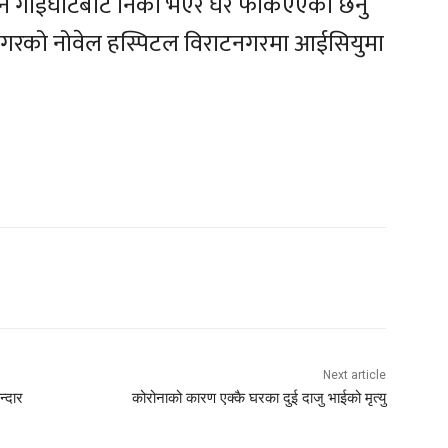
लेशन गाईघाटबाट निको भएर घर फकिएएका छनु
गी मगरको नोवेल हस्पिटल विराटनगरमा आईसियुमा
Next article
न्दार
कोरोनाको कारण एक्कै घरका दुई दाजु भाईको मृत्यु