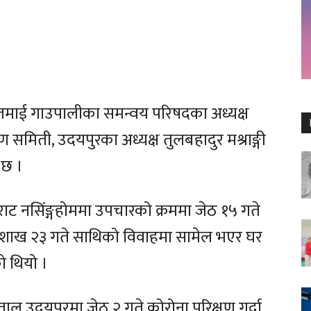
माई गाउपालीका समन्वय परिषदका अध्यक्ष
समिती, उदयपुरका अध्यक्ष तुलबहादुर मश्राङ्गी
 छ ।
राट नसिंङ्गहोममा उपचारको क्रममा जेठ १५ गते
 बैशाख २३ गते साथिको विवाहमा सामेल भएर घर
ो थियो ।
ाल उदयपुरमा जेठ २ गते कोरोना परिक्षण गर्दा