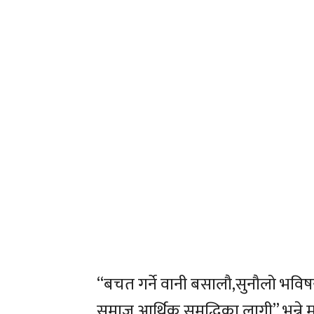
“बचत गर्ने वानी बसालौ,सुनौलो भविष
समाज आर्थिक समृद्धिका लागी” भन्ने म