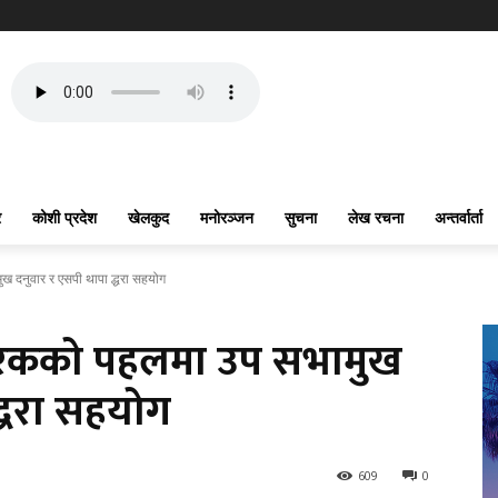
र
कोशी प्रदेश
खेलकुद
मनोरञ्जन
सुचना
लेख रचना
अन्तर्वार्ता
ख दनुवार र एसपी थापा द्धरा सहयोग
ओरेकको पहलमा उप सभामुख
्धरा सहयोग
609
0