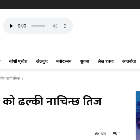
र
कोशी प्रदेश
खेलकुद
मनोरञ्जन
सुचना
लेख रचना
अन्तर्वार्ता
िज गित सार्वजनिक ।
ा) को ढल्की नाचिन्छ तिज
609
0