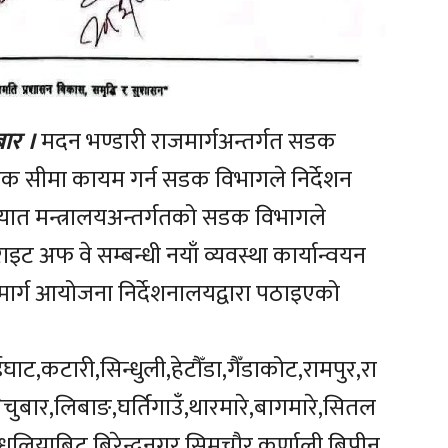
ार ।
मदन भण्डारी राजमार्गअन्तर्गत सडक
सडक सीमा कायम गर्न सडक विभागले निर्देशन
यात मन्त्रालयअन्तर्गतको सडक विभागले
ट अफ वे सम्बन्धी नयाँ व्यवस्था कार्यान्वयन
जमार्ग आयोजना निर्देशनालयद्वारा पठाइएको
ाट,कटारी,सिन्धुली,हेटौँडा,गैँडाकोट,रामपुर,रा
ेचुबार,लिबाङ,घर्तिगाउँ,थारमारे,बागमारे,सितल
री,धलियाबिट,बिरेन्द्रनगर,सिमचौर,कर्णाली,बिपीन