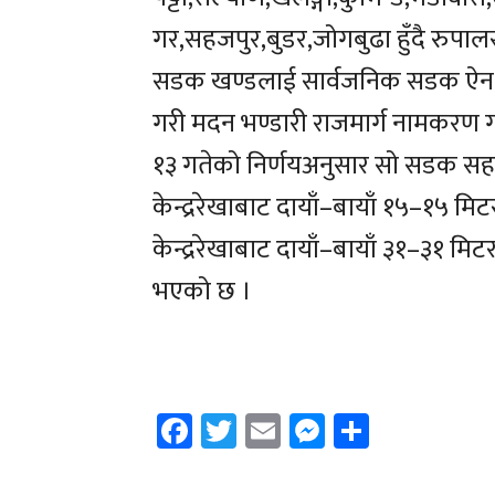
गर,सहजपुर,बुडर,जोगबुढा हुँदै रुप
सडक खण्डलाई सार्वजनिक सडक ऐन,२
गरी मदन भण्डारी राजमार्ग नामकरण
१३ गतेको निर्णयअनुसार सो सडक सह
केन्द्ररेखाबाट दायाँ–बायाँ १५–१५
केन्द्ररेखाबाट दायाँ–बायाँ ३१–३१ मिटर
भएको छ ।
Facebook
Twitter
Email
Messenger
Share