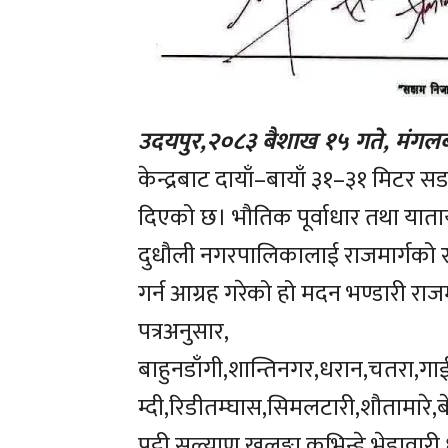
उदयपुर,२०८३ बैशाख १५ गते, मंगलब
केन्द्रबाट दायाँ–बायाँ ३१–३१ मिटर 
दिएको छ। भौतिक पूर्वाधार तथा याता
दुधौली नगरपालिकालाई राजमार्गको राइ
गर्न आग्रह गरेको हो मदन भण्डारी रा
पत्रअनुसार,
बाहुनडाँगी,शान्तिनगर,धरान,चतरा,गाईघ
म्दी,रिडीतम्घास,सिमलटारी,शौतामारे,ब
पट्टी,सल्याण,खलङ्गा,कुभिन्डे,भेडावा