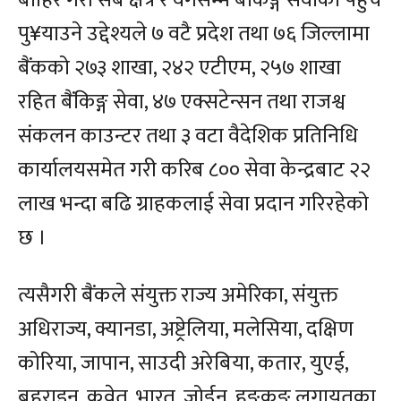
बाहिर गरी सबै क्षेत्र र वर्गसम्म बैंकिङ्ग सेवाको पहुँच
पु¥याउने उद्देश्यले ७ वटै प्रदेश तथा ७६ जिल्लामा
बैंकको २७३ शाखा, २४२ एटीएम, २५७ शाखा
रहित बैंकिङ्ग सेवा, ४७ एक्सटेन्सन तथा राजश्व
संकलन काउन्टर तथा ३ वटा वैदेशिक प्रतिनिधि
कार्यालयसमेत गरी करिब ८०० सेवा केन्द्रबाट २२
लाख भन्दा बढि ग्राहकलाई सेवा प्रदान गरिरहेको
छ ।
त्यसैगरी बैंकले संयुक्त राज्य अमेरिका, संयुक्त
अधिराज्य, क्यानडा, अष्ट्रेलिया, मलेसिया, दक्षिण
कोरिया, जापान, साउदी अरेबिया, कतार, युएई,
बहराइन, कुवेत, भारत, जोर्डन, हङकङ लगायतका